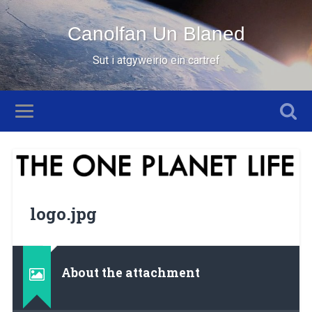
Canolfan Un Blaned
Sut i atgyweirio ein cartref
logo.jpg
About the attachment