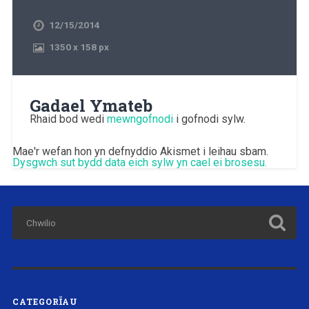
12/15/2014
1350
x
158 px
Gadael Ymateb
Rhaid bod wedi
mewngofnodi
i gofnodi sylw.
Mae'r wefan hon yn defnyddio Akismet i leihau sbam.
Dysgwch sut bydd data eich sylw yn cael ei brosesu.
CATEGORÏAU