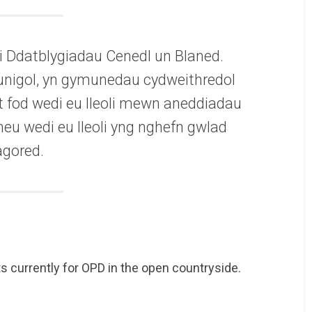
 i Ddatblygiadau Cenedl un Blaned.
fi unigol, yn gymunedau cydweithredol
 fod wedi eu lleoli mewn aneddiadau
neu wedi eu lleoli yng nghefn gwlad
agored.
 currently for OPD in the open countryside.