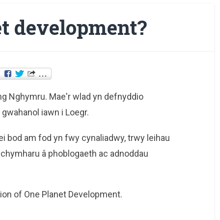
et development?
ng Nghymru. Mae'r wlad yn defnyddio
d gwahanol iawn i Loegr.
 bod am fod yn fwy cynaliadwy, trwy leihau
g o'i chymharu â phoblogaeth ac adnoddau
tion of One Planet Development.