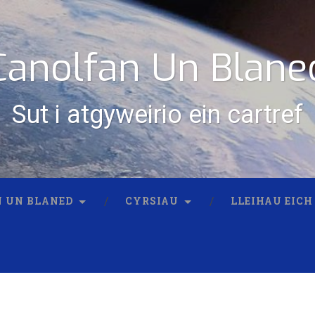
Canolfan Un Blane
Sut i atgyweirio ein cartref
 UN BLANED
CYRSIAU
LLEIHAU EICH