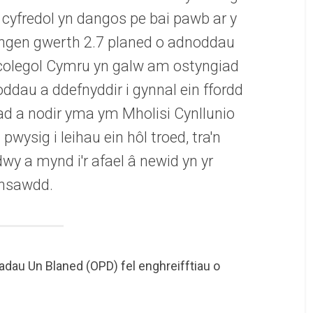
 cyfredol yn dangos pe bai pawb ar y
 angen gwerth 2.7 planed o adnoddau
ecolegol Cymru yn galw am ostyngiad
au a ddefnyddir i gynnal ein ffordd
niad a nodir yma ym Mholisi Cynllunio
ysig i leihau ein hôl troed, tra'n
wy a mynd i'r afael â newid yn yr
insawdd.
adau Un Blaned (OPD) fel enghreifftiau o