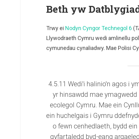
Beth yw Datblygia
Trwy ei
Nodyn Cyngor Technegol 6
(T
Llywodraeth Cymru wedi amlinellu poli
cymunedau cynaliadwy. Mae Polisi Cy
4.5.11 Wedi'i halinio'n agos i 
yr hinsawdd mae ymagwedd Ll
ecolegol Cymru. Mae ein Cynll
ein huchelgais i Gymru ddefnyddi
o fewn cenhedlaeth, bydd ein h
gyfartaledd byd-eang argaele