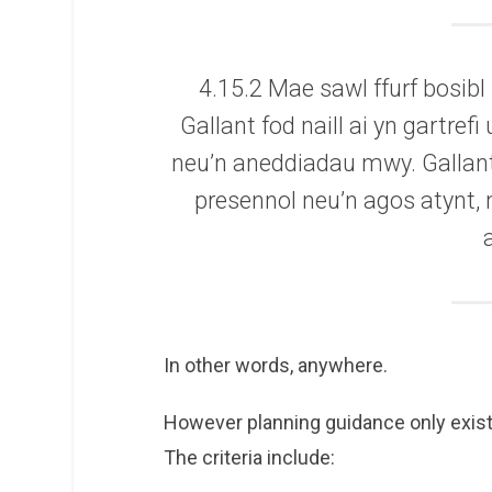
4.15.2 Mae sawl ffurf bosibl
Gallant fod naill ai yn gartre
neu’n aneddiadau mwy. Gallant
presennol neu’n agos atynt, 
In other words, anywhere.
However planning guidance only exists
The criteria include: