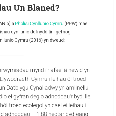
dau Un Blaned?
AN 6) a
Pholisi Cynllunio Cymru
(PPW) mae
sïau cynllunio defnydd tir i gefnogi
nllunio Cymru (2016) yn dweud:
ymrwymiadau mynd i'r afael â newid yn
ywodraeth Cymru i leihau ôl troed
un Datblygu Cynaliadwy yn amlinellu
o ei gyfran deg o adnoddau'r byd, lle,
ôl troed ecolegol yn cael ei leihau i
dd adnoddau – 1.88 hectar byd-eang