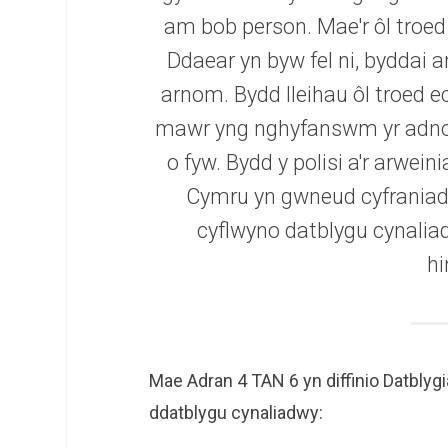
am bob person. Mae'r ôl troed
Ddaear yn byw fel ni, byddai
arnom. Bydd lleihau ôl troed 
mawr yng nghyfanswm yr adnodd
o fyw. Bydd y polisi a'r arwei
Cymru yn gwneud cyfraniad pw
cyflwyno datblygu cynaliad
h
Mae Adran 4 TAN 6 yn diffinio Datblygi
ddatblygu cynaliadwy: