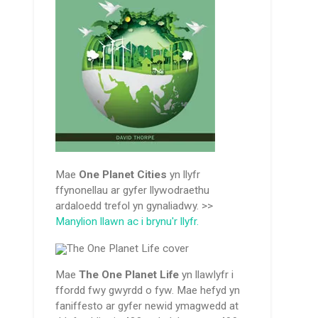
Mae
One Planet Cities
yn llyfr
ffynonellau ar gyfer llywodraethu
ardaloedd trefol yn gynaliadwy. >>
Manylion llawn ac i brynu'r llyfr.
Mae
The One Planet Life
yn llawlyfr i
ffordd fwy gwyrdd o fyw. Mae hefyd yn
faniffesto ar gyfer newid ymagwedd at