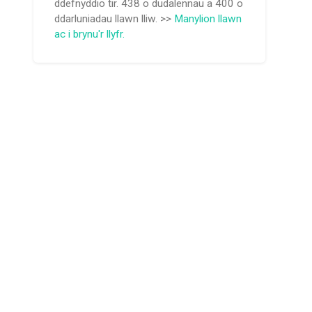
ddefnyddio tir. 438 o dudalennau a 400 o
ddarluniadau llawn lliw. >>
Manylion llawn
ac i brynu'r llyfr.