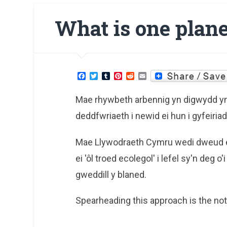
What is one plan
Facebook
Twitter
Tumblr
Pinterest
Reddit
Email
Mae rhywbeth arbennig yn digwydd y
deddfwriaeth i newid ei hun i gyfeiria
Mae Llywodraeth Cymru wedi dweud ei
ei 'ôl troed ecolegol' i lefel sy'n de
gweddill y blaned.
Spearheading this approach is the no